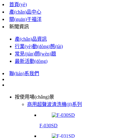
首頁(yè)
產(chǎn)品中心
關(guān)于福洋
新聞資訊
產(chǎn)品資訊
行業(yè)動(dòng)態(tài)
常見(jiàn)問(wèn)題
最新活動(dòng)
聯(lián)系我們
按使用場(chǎng)景
商用超聲波清洗機(jī)系列
F-030SD