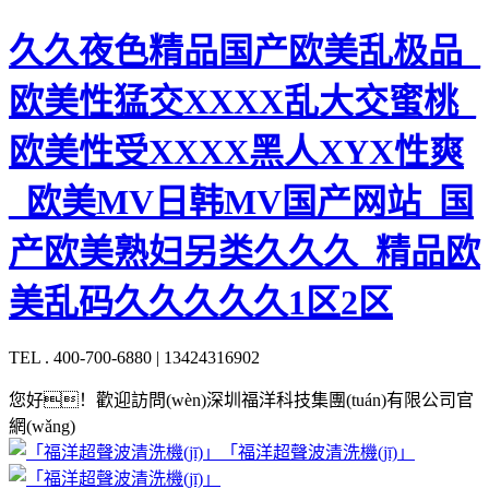
久久夜色精品国产欧美乱极品_
欧美性猛交XXXX乱大交蜜桃_
欧美性受XXXX黑人XYX性爽
_欧美MV日韩MV国产网站_国
产欧美熟妇另类久久久_精品欧
美乱码久久久久久1区2区
TEL . 400-700-6880 | 13424316902
您好！歡迎訪問(wèn)深圳福洋科技集團(tuán)有限公司官
網(wǎng)
「福洋超聲波清洗機(jī)」