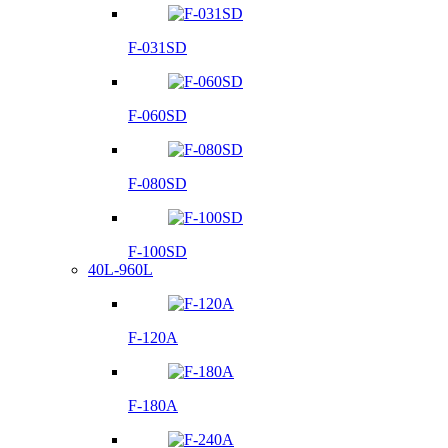
F-031SD
F-060SD
F-080SD
F-100SD
40L-960L
F-120A
F-180A