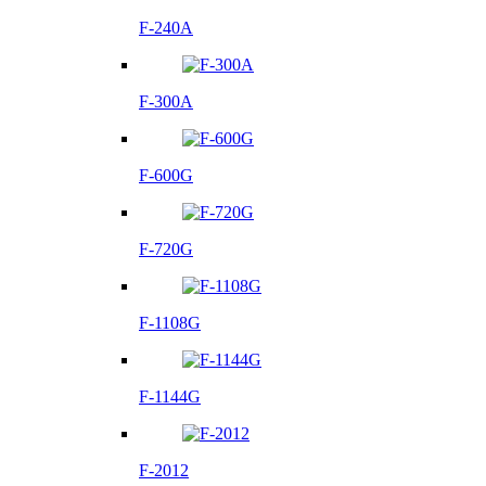
F-240A
F-300A
F-600G
F-720G
F-1108G
F-1144G
F-2012