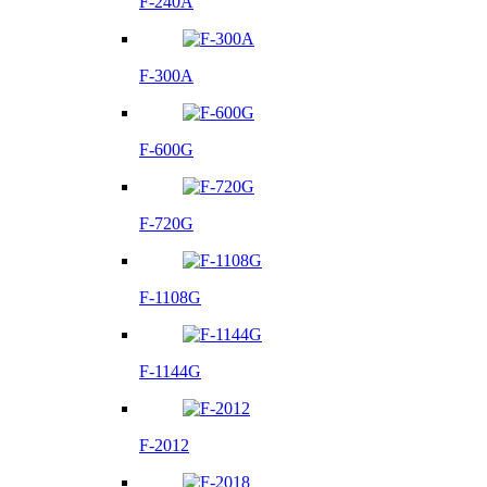
F-240A
F-300A
F-600G
F-720G
F-1108G
F-1144G
F-2012