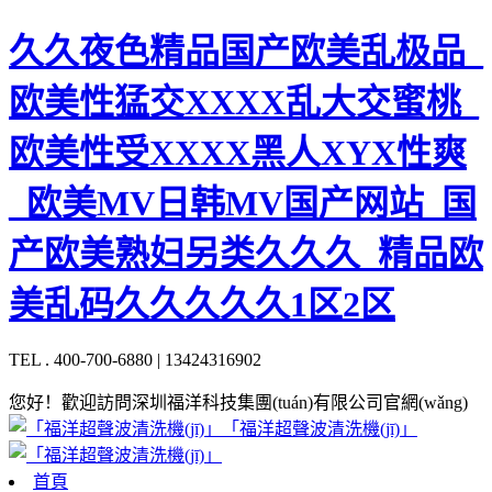
久久夜色精品国产欧美乱极品_
欧美性猛交XXXX乱大交蜜桃_
欧美性受XXXX黑人XYX性爽
_欧美MV日韩MV国产网站_国
产欧美熟妇另类久久久_精品欧
美乱码久久久久久1区2区
TEL . 400-700-6880 | 13424316902
您好！歡迎訪問深圳福洋科技集團(tuán)有限公司官網(wǎng)
「福洋超聲波清洗機(jī)」
首頁