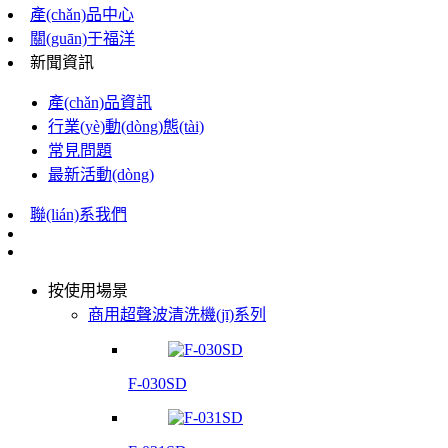
產(chǎn)品中心
關(guān)于福洋
新聞資訊
產(chǎn)品資訊
行業(yè)動(dòng)態(tài)
常見問題
最新活動(dòng)
聯(lián)系我們
按使用場景
商用超聲波清洗機(jī)系列
F-030SD