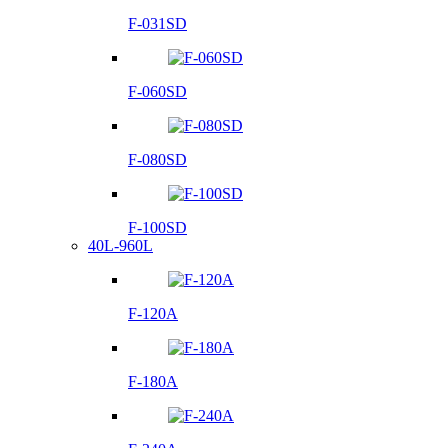
F-031SD
F-060SD
F-080SD
F-100SD
40L-960L
F-120A
F-180A