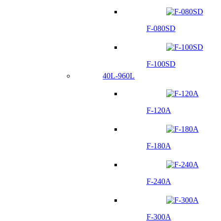
F-080SD
F-100SD
40L-960L
F-120A
F-180A
F-240A
F-300A