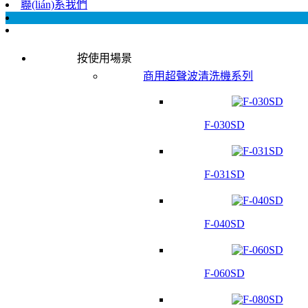
聯(lián)系我們
按使用場景
商用超聲波清洗機系列
F-030SD
F-031SD
F-040SD
F-060SD