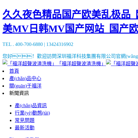
久久夜色精品国产欧美乱极品_欧
美MV日韩MV国产网站_国产
TEL . 400-700-6880 | 13424316902
您好！歡迎訪問深圳福洋科技集團有限公司官網(wǎng
「福洋超聲波清洗機」
首頁
產(chǎn)品中心
關(guān)于福洋
新聞資訊
產(chǎn)品資訊
行業(yè)動態(tài)
常見問題
最新活動