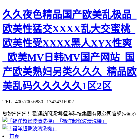
久久夜色精品国产欧美乱极品_
欧美性猛交XXXX乱大交蜜桃_
欧美性受XXXX黑人XYX性爽
_欧美MV日韩MV国产网站_国
产欧美熟妇另类久久久_精品欧
美乱码久久久久久1区2区
TEL . 400-700-6880 | 13424316902
您好！歡迎訪問深圳福洋科技集團有限公司官網(wǎng)
「福洋超聲波清洗機」
首頁