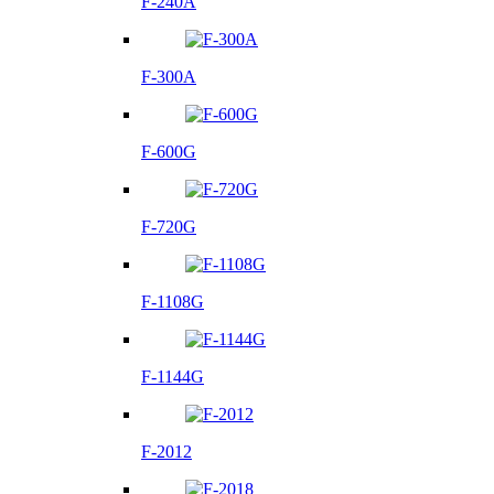
F-240A
F-300A
F-600G
F-720G
F-1108G
F-1144G
F-2012