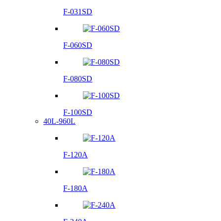
F-031SD
F-060SD
F-080SD
F-100SD
40L-960L
F-120A
F-180A