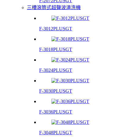
F-2072PLUSGT
三槽滾筒式超聲波清洗機
F-3012PLUSGT
F-3018PLUSGT
F-3024PLUSGT
F-3030PLUSGT
F-3036PLUSGT
F-3048PLUSGT