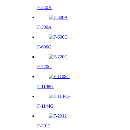
F-240A
F-300A
F-600G
F-720G
F-1108G
F-1144G
F-2012