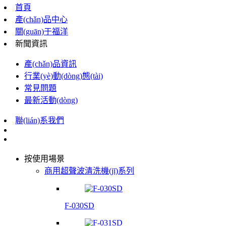
首頁
產(chǎn)品中心
關(guān)于福洋
新聞資訊
產(chǎn)品資訊
行業(yè)動(dòng)態(tài)
常見問題
最新活動(dòng)
聯(lián)系我們
按使用場景
商用超聲波清洗機(jī)系列
F-030SD