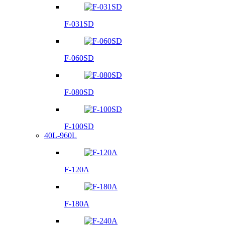
F-031SD
F-060SD
F-080SD
F-100SD
40L-960L
F-120A
F-180A