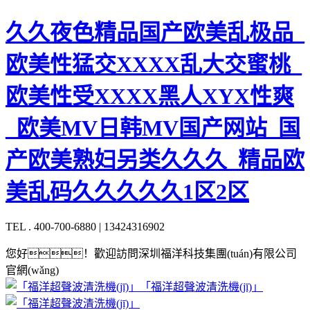
久久夜色精品国产欧美乱极品_
欧美性猛交XXXX乱大交蜜桃_
欧美性受XXXX黑人XYX性爽
_欧美MV日韩MV国产网站_国
产欧美熟妇另类久久久_精品欧
美乱码久久久久久1区2区
TEL . 400-700-6880 | 13424316902
您好！歡迎訪問深圳福洋科技集團(tuán)有限公司
官網(wǎng)
「福洋超聲波清洗機(jī)」