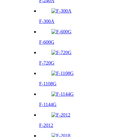
F-240A
F-300A
F-600G
F-720G
F-1108G
F-1144G
F-2012