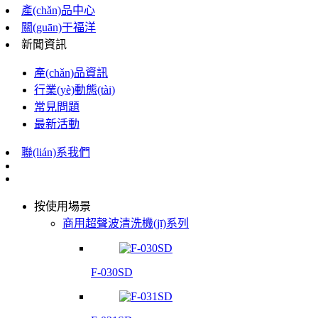
產(chǎn)品中心
關(guān)于福洋
新聞資訊
產(chǎn)品資訊
行業(yè)動態(tài)
常見問題
最新活動
聯(lián)系我們
按使用場景
商用超聲波清洗機(jī)系列
F-030SD