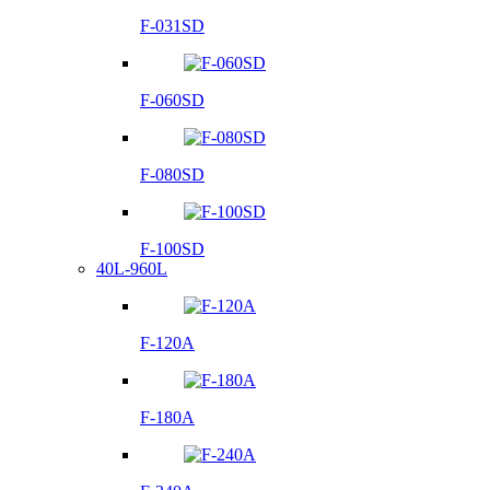
F-031SD
F-060SD
F-080SD
F-100SD
40L-960L
F-120A
F-180A