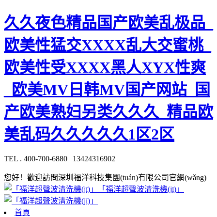
久久夜色精品国产欧美乱极品_
欧美性猛交XXXX乱大交蜜桃_
欧美性受XXXX黑人XYX性爽
_欧美MV日韩MV国产网站_国
产欧美熟妇另类久久久_精品欧
美乱码久久久久久1区2区
TEL . 400-700-6880 | 13424316902
您好！歡迎訪問深圳福洋科技集團(tuán)有限公司官網(wǎng)
「福洋超聲波清洗機(jī)」
首頁