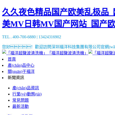
久久夜色精品国产欧美乱极品_欧
美MV日韩MV国产网站_国产
TEL . 400-700-6880 | 13424316902
您好！歡迎訪問深圳福洋科技集團有限公司官網(wǎn
「福洋超聲波清洗機」
首頁
產(chǎn)品中心
關(guān)于福洋
新聞資訊
產(chǎn)品資訊
行業(yè)動態(tài)
常見問題
最新活動