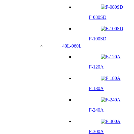
F-080SD
F-100SD
40L-960L
F-120A
F-180A
F-240A
F-300A