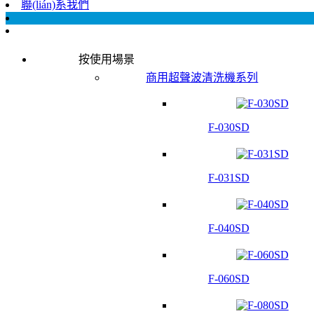
聯(lián)系我們
按使用場景
商用超聲波清洗機系列
F-030SD
F-031SD
F-040SD
F-060SD