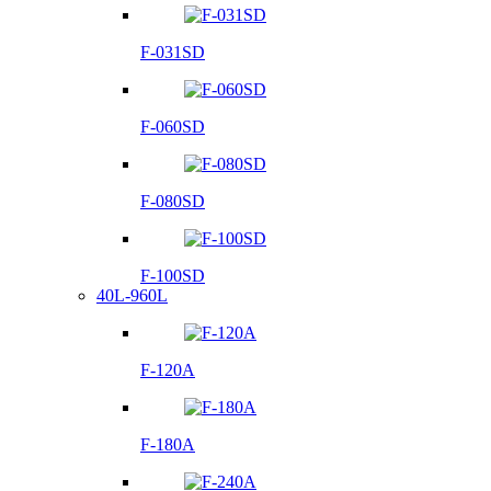
F-031SD
F-060SD
F-080SD
F-100SD
40L-960L
F-120A
F-180A