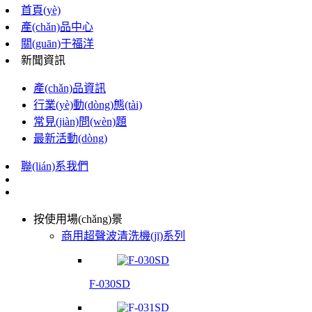
首頁(yè)
產(chǎn)品中心
關(guān)于福洋
新聞資訊
產(chǎn)品資訊
行業(yè)動(dòng)態(tài)
常見(jiàn)問(wèn)題
最新活動(dòng)
聯(lián)系我們
按使用場(chǎng)景
商用超聲波清洗機(jī)系列
F-030SD