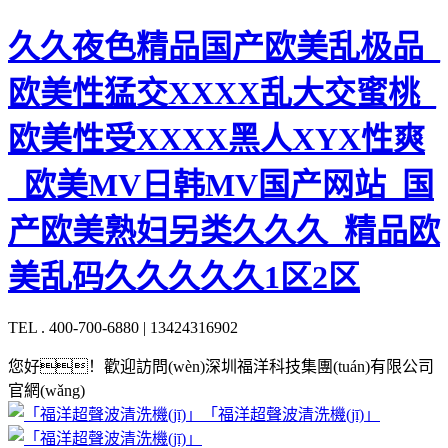
久久夜色精品国产欧美乱极品_
欧美性猛交XXXX乱大交蜜桃_
欧美性受XXXX黑人XYX性爽
_欧美MV日韩MV国产网站_国
产欧美熟妇另类久久久_精品欧
美乱码久久久久久1区2区
TEL . 400-700-6880 | 13424316902
您好！歡迎訪問(wèn)深圳福洋科技集團(tuán)有限公司
官網(wǎng)
「福洋超聲波清洗機(jī)」