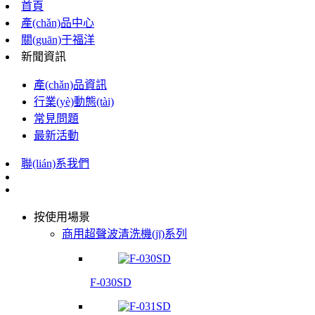
首頁
產(chǎn)品中心
關(guān)于福洋
新聞資訊
產(chǎn)品資訊
行業(yè)動態(tài)
常見問題
最新活動
聯(lián)系我們
按使用場景
商用超聲波清洗機(jī)系列
F-030SD