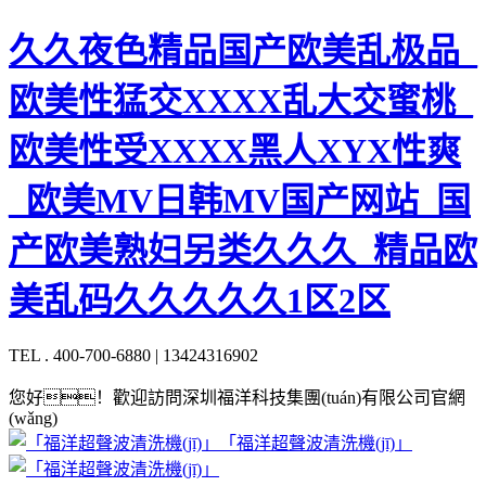
久久夜色精品国产欧美乱极品_
欧美性猛交XXXX乱大交蜜桃_
欧美性受XXXX黑人XYX性爽
_欧美MV日韩MV国产网站_国
产欧美熟妇另类久久久_精品欧
美乱码久久久久久1区2区
TEL . 400-700-6880 | 13424316902
您好！歡迎訪問深圳福洋科技集團(tuán)有限公司官網
(wǎng)
「福洋超聲波清洗機(jī)」