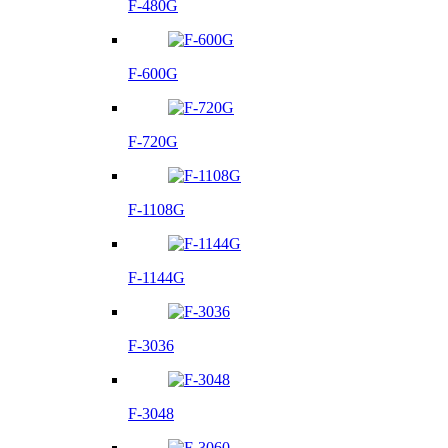
F-480G
F-600G
F-720G
F-1108G
F-1144G
F-3036
F-3048