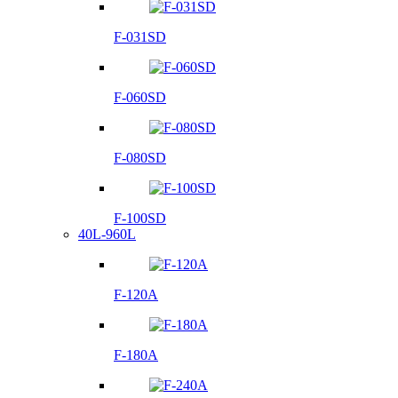
F-031SD
F-060SD
F-080SD
F-100SD
40L-960L
F-120A
F-180A