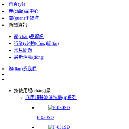
首頁(yè)
產(chǎn)品中心
關(guān)于福洋
新聞資訊
產(chǎn)品資訊
行業(yè)動(dòng)態(tài)
常見問題
最新活動(dòng)
聯(lián)系我們
按使用場(chǎng)景
商用超聲波清洗機(jī)系列
F-030SD