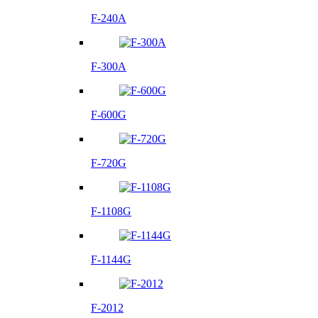
F-240A
F-300A
F-600G
F-720G
F-1108G
F-1144G
F-2012