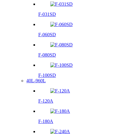
F-031SD
F-060SD
F-080SD
F-100SD
40L-960L
F-120A
F-180A