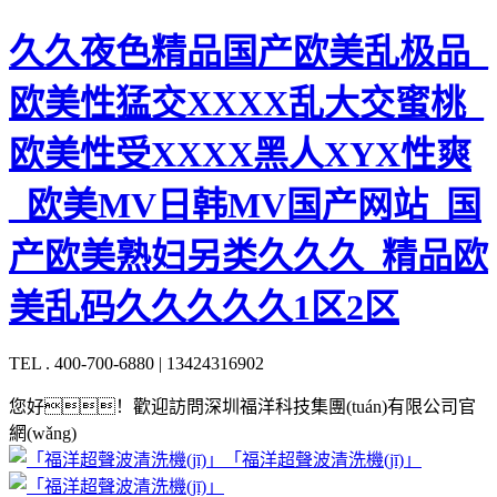
久久夜色精品国产欧美乱极品_
欧美性猛交XXXX乱大交蜜桃_
欧美性受XXXX黑人XYX性爽
_欧美MV日韩MV国产网站_国
产欧美熟妇另类久久久_精品欧
美乱码久久久久久1区2区
TEL . 400-700-6880 | 13424316902
您好！歡迎訪問深圳福洋科技集團(tuán)有限公司官
網(wǎng)
「福洋超聲波清洗機(jī)」