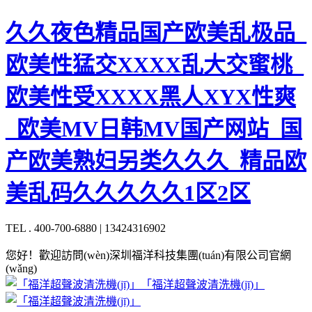
久久夜色精品国产欧美乱极品_
欧美性猛交XXXX乱大交蜜桃_
欧美性受XXXX黑人XYX性爽
_欧美MV日韩MV国产网站_国
产欧美熟妇另类久久久_精品欧
美乱码久久久久久1区2区
TEL . 400-700-6880 | 13424316902
您好！歡迎訪問(wèn)深圳福洋科技集團(tuán)有限公司官網
(wǎng)
「福洋超聲波清洗機(jī)」