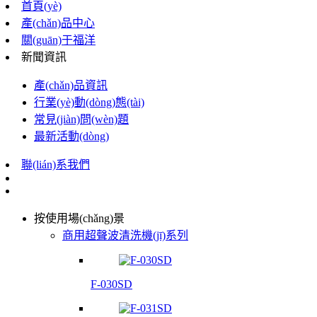
首頁(yè)
產(chǎn)品中心
關(guān)于福洋
新聞資訊
產(chǎn)品資訊
行業(yè)動(dòng)態(tài)
常見(jiàn)問(wèn)題
最新活動(dòng)
聯(lián)系我們
按使用場(chǎng)景
商用超聲波清洗機(jī)系列
F-030SD