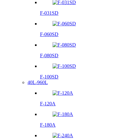
F-031SD
F-060SD
F-080SD
F-100SD
40L-960L
F-120A
F-180A