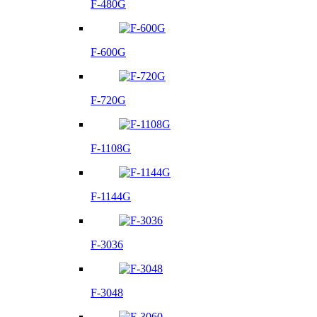
F-480G
F-600G
F-720G
F-1108G
F-1144G
F-3036
F-3048