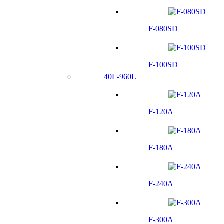
F-080SD
F-100SD
40L-960L
F-120A
F-180A
F-240A
F-300A