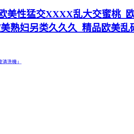
美性猛交XXXX乱大交蜜桃_欧
欧美熟妇另类久久久_精品欧美乱