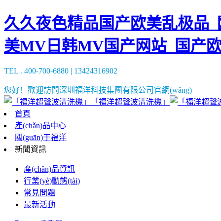
久久夜色精品国产欧美乱极品_欧
美MV日韩MV国产网站_国产
TEL . 400-700-6880 | 13424316902
您好！歡迎訪問深圳福洋科技集團有限公司官網(wǎng)
「福洋超聲波清洗機」
首頁
產(chǎn)品中心
關(guān)于福洋
新聞資訊
產(chǎn)品資訊
行業(yè)動態(tài)
常見問題
最新活動