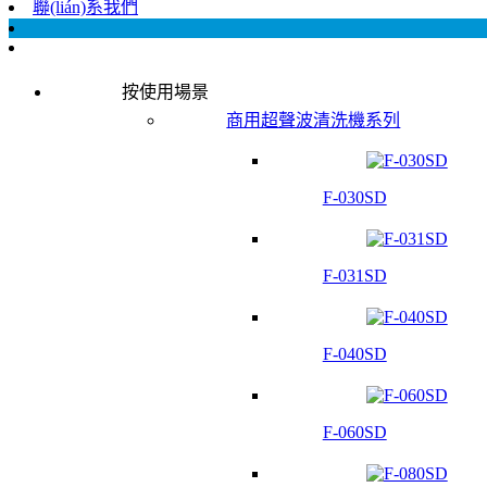
聯(lián)系我們
按使用場景
商用超聲波清洗機系列
F-030SD
F-031SD
F-040SD
F-060SD