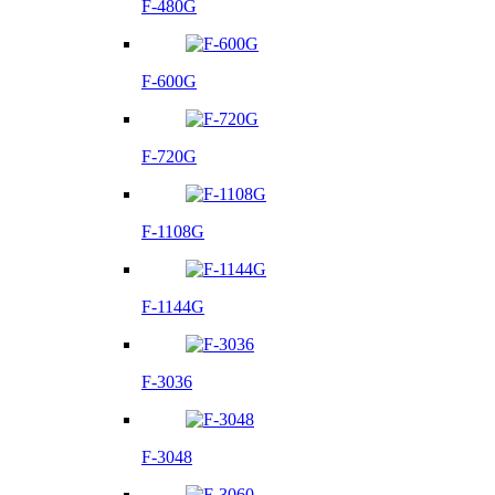
F-480G
F-600G
F-720G
F-1108G
F-1144G
F-3036
F-3048