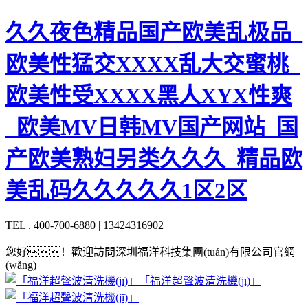
久久夜色精品国产欧美乱极品_
欧美性猛交XXXX乱大交蜜桃_
欧美性受XXXX黑人XYX性爽
_欧美MV日韩MV国产网站_国
产欧美熟妇另类久久久_精品欧
美乱码久久久久久1区2区
TEL . 400-700-6880 | 13424316902
您好！歡迎訪問深圳福洋科技集團(tuán)有限公司官網
(wǎng)
「福洋超聲波清洗機(jī)」