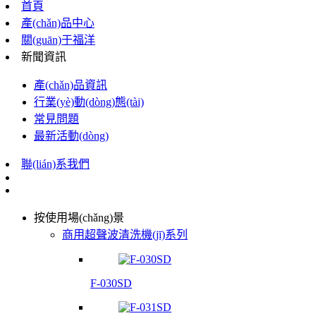
首頁
產(chǎn)品中心
關(guān)于福洋
新聞資訊
產(chǎn)品資訊
行業(yè)動(dòng)態(tài)
常見問題
最新活動(dòng)
聯(lián)系我們
按使用場(chǎng)景
商用超聲波清洗機(jī)系列
F-030SD