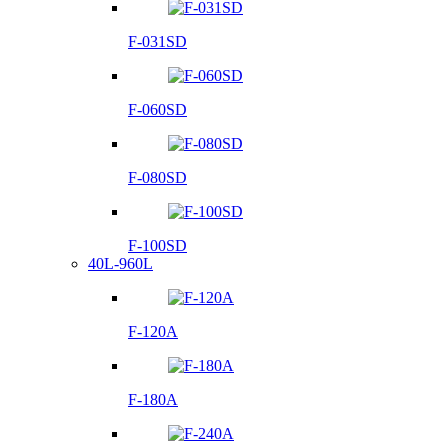
F-031SD
F-060SD
F-080SD
F-100SD
40L-960L
F-120A
F-180A