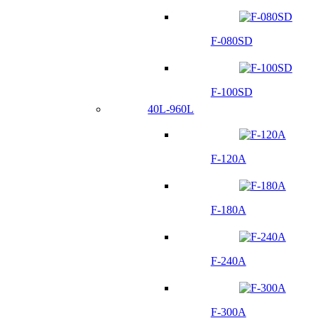
F-080SD
F-100SD
40L-960L
F-120A
F-180A
F-240A
F-300A