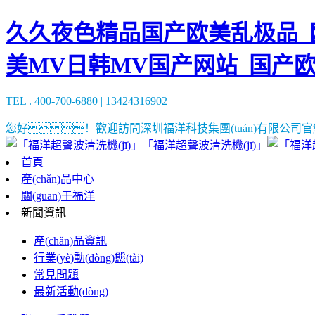
久久夜色精品国产欧美乱极品_欧
美MV日韩MV国产网站_国产
TEL . 400-700-6880 | 13424316902
您好！歡迎訪問深圳福洋科技集團(tuán)有限公司官網(
「福洋超聲波清洗機(jī)」
首頁
產(chǎn)品中心
關(guān)于福洋
新聞資訊
產(chǎn)品資訊
行業(yè)動(dòng)態(tài)
常見問題
最新活動(dòng)