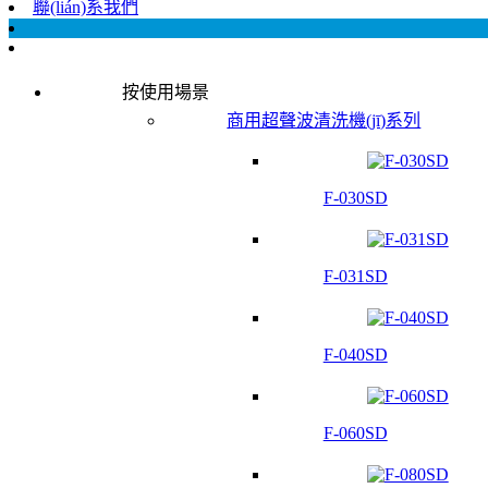
聯(lián)系我們
按使用場景
商用超聲波清洗機(jī)系列
F-030SD
F-031SD
F-040SD
F-060SD