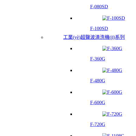
F-080SD
F-100SD
工業(yè)超聲波清洗機(jī)系列
F-360G
F-480G
F-600G
F-720G