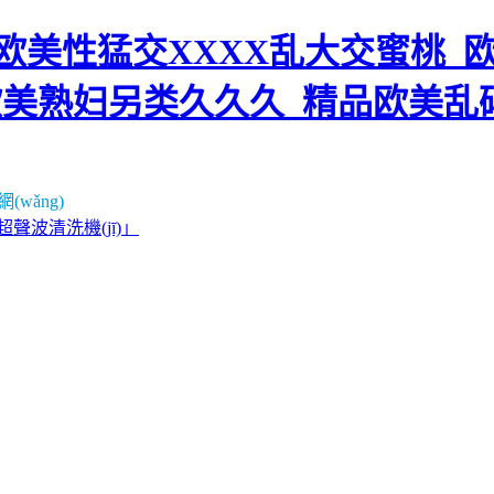
美性猛交XXXX乱大交蜜桃_欧
欧美熟妇另类久久久_精品欧美乱
wǎng)