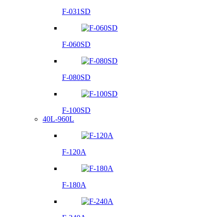
F-031SD
F-060SD
F-080SD
F-100SD
40L-960L
F-120A
F-180A