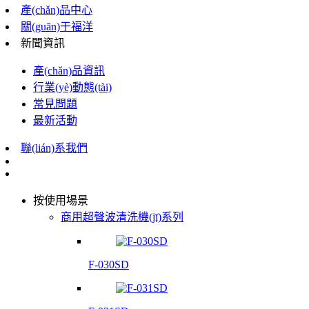
產(chǎn)品中心
關(guān)于福洋
新聞資訊
產(chǎn)品資訊
行業(yè)動態(tài)
常見問題
最新活動
聯(lián)系我們
按使用場景
商用超聲波清洗機(jī)系列
F-030SD