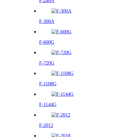
F-240A
F-300A
F-600G
F-720G
F-1108G
F-1144G
F-2012