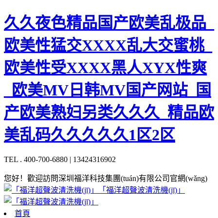
久久夜色精品国产欧美乱极品_
欧美性猛交XXXX乱大交蜜桃_
欧美性受XXXX黑人XYX性爽
_欧美MV日韩MV国产网站_国
产欧美熟妇另类久久久_精品欧
美乱码久久久久久1区2区
TEL . 400-700-6880 | 13424316902
您好！歡迎訪問深圳福洋科技集團(tuán)有限公司官網(wǎng)
「福洋超聲波清洗機(jī)」
首頁