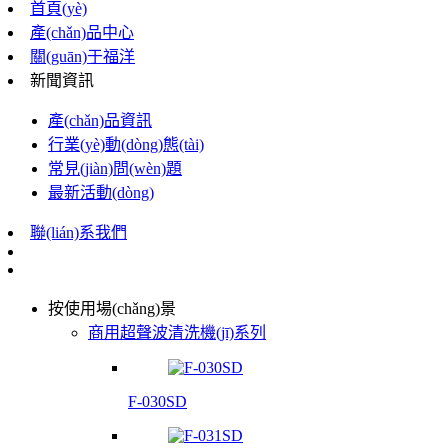
首頁(yè)
產(chǎn)品中心
關(guān)于福洋
新聞資訊
產(chǎn)品資訊
行業(yè)動(dòng)態(tài)
常見(jiàn)問(wèn)題
最新活動(dòng)
聯(lián)系我們
按使用場(chǎng)景
商用超聲波清洗機(jī)系列
F-030SD