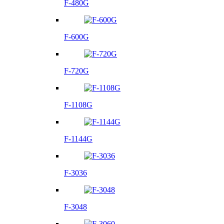
F-480G
F-600G
F-720G
F-1108G
F-1144G
F-3036
F-3048