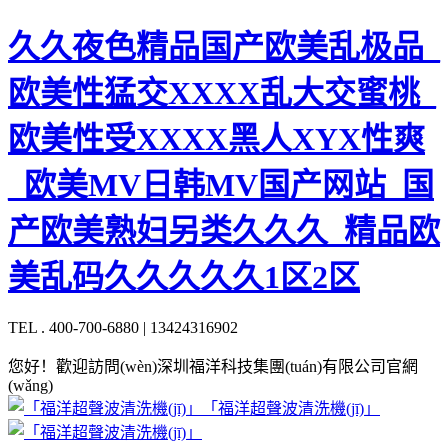
久久夜色精品国产欧美乱极品_
欧美性猛交XXXX乱大交蜜桃_
欧美性受XXXX黑人XYX性爽
_欧美MV日韩MV国产网站_国
产欧美熟妇另类久久久_精品欧
美乱码久久久久久1区2区
TEL . 400-700-6880 | 13424316902
您好！歡迎訪問(wèn)深圳福洋科技集團(tuán)有限公司官網
(wǎng)
「福洋超聲波清洗機(jī)」