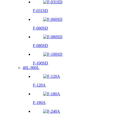
F-031SD
F-060SD
F-080SD
F-100SD
40L-960L
F-120A
F-180A