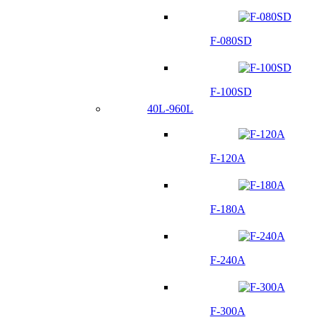
F-080SD
F-100SD
40L-960L
F-120A
F-180A
F-240A
F-300A