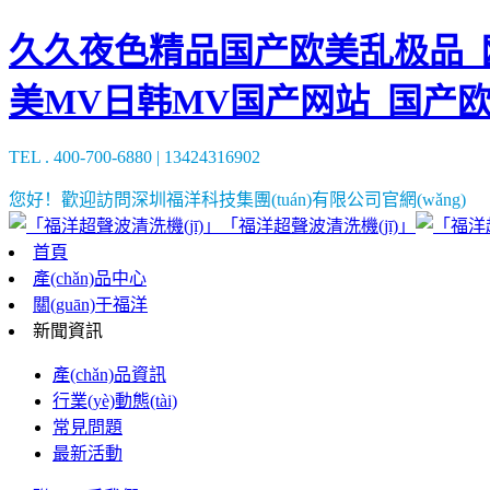
久久夜色精品国产欧美乱极品_欧
美MV日韩MV国产网站_国产
TEL . 400-700-6880 | 13424316902
您好！歡迎訪問深圳福洋科技集團(tuán)有限公司官網(wǎng)
「福洋超聲波清洗機(jī)」
首頁
產(chǎn)品中心
關(guān)于福洋
新聞資訊
產(chǎn)品資訊
行業(yè)動態(tài)
常見問題
最新活動