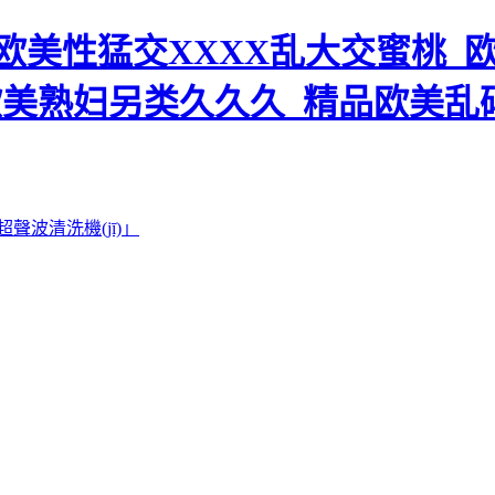
美性猛交XXXX乱大交蜜桃_欧
欧美熟妇另类久久久_精品欧美乱