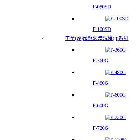
F-080SD
F-100SD
工業(yè)超聲波清洗機(jī)系列
F-360G
F-480G
F-600G
F-720G