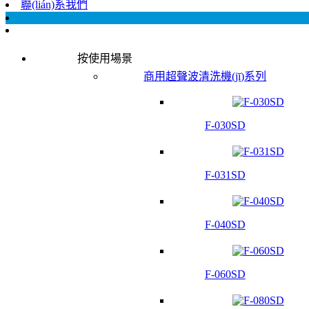
聯(lián)系我們
按使用場景
商用超聲波清洗機(jī)系列
F-030SD
F-031SD
F-040SD
F-060SD