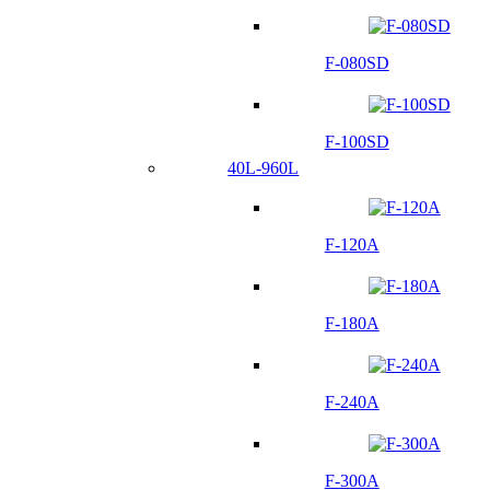
F-080SD
F-100SD
40L-960L
F-120A
F-180A
F-240A
F-300A