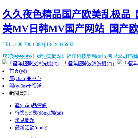
久久夜色精品国产欧美乱极品_欧
美MV日韩MV国产网站_国产
TEL . 400-700-6880 | 13424316902
您好！歡迎訪問深圳福洋科技集團(tuán)有限公司官網(w
「福洋超聲波清洗機(jī)」
首頁(yè)
產(chǎn)品中心
關(guān)于福洋
新聞資訊
產(chǎn)品資訊
行業(yè)動(dòng)態(tài)
常見問題
最新活動(dòng)