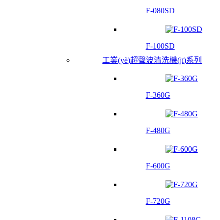
F-080SD
F-100SD
工業(yè)超聲波清洗機(jī)系列
F-360G
F-480G
F-600G
F-720G