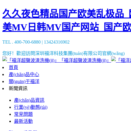
久久夜色精品国产欧美乱极品_欧
美MV日韩MV国产网站_国产
TEL . 400-700-6880 | 13424316902
您好！歡迎訪問深圳福洋科技集團(tuán)有限公司官網(wǎng)
「福洋超聲波清洗機(jī)」
首頁
產(chǎn)品中心
關(guān)于福洋
新聞資訊
產(chǎn)品資訊
行業(yè)動態(tài)
常見問題
最新活動