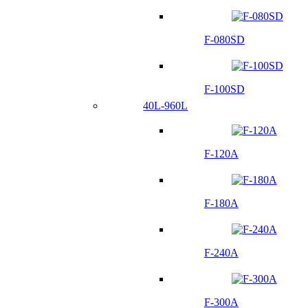
F-080SD
F-100SD
40L-960L
F-120A
F-180A
F-240A
F-300A