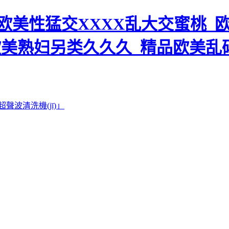
美性猛交XXXX乱大交蜜桃_欧
欧美熟妇另类久久久_精品欧美乱