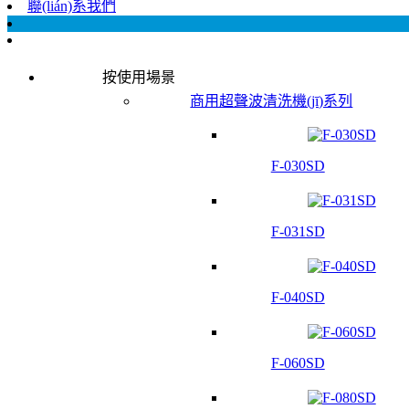
聯(lián)系我們
按使用場景
商用超聲波清洗機(jī)系列
F-030SD
F-031SD
F-040SD
F-060SD