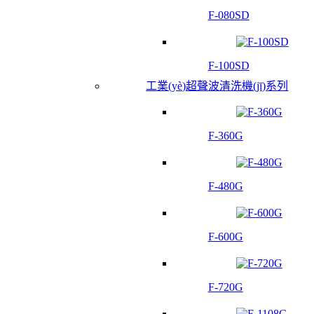
F-080SD
F-100SD
工業(yè)超聲波清洗機(jī)系列
F-360G
F-480G
F-600G
F-720G