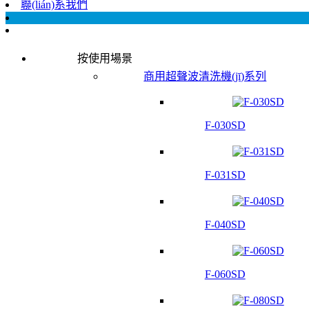
聯(lián)系我們
按使用場景
商用超聲波清洗機(jī)系列
F-030SD
F-031SD
F-040SD
F-060SD