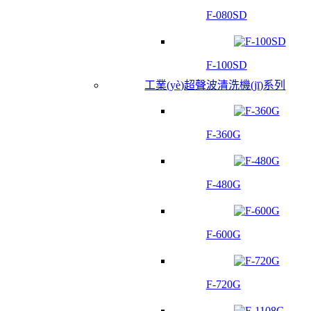
F-080SD
F-100SD
工業(yè)超聲波清洗機(jī)系列
F-360G
F-480G
F-600G
F-720G