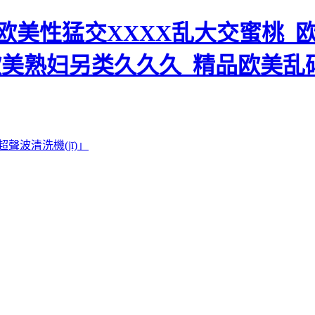
美性猛交XXXX乱大交蜜桃_欧
欧美熟妇另类久久久_精品欧美乱