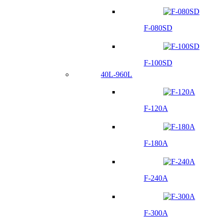
F-080SD
F-100SD
40L-960L
F-120A
F-180A
F-240A
F-300A