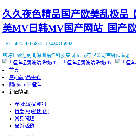
久久夜色精品国产欧美乱极品_欧
美MV日韩MV国产网站_国产
TEL . 400-700-6880 | 13424316902
您好！歡迎訪問深圳福洋科技集團(tuán)有限公司官網(wǎng)
「福洋超聲波清洗機(jī)」
首頁
產(chǎn)品中心
關(guān)于福洋
新聞資訊
產(chǎn)品資訊
行業(yè)動態(tài)
常見問題
最新活動