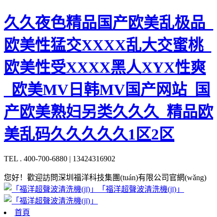
久久夜色精品国产欧美乱极品_
欧美性猛交XXXX乱大交蜜桃_
欧美性受XXXX黑人XYX性爽
_欧美MV日韩MV国产网站_国
产欧美熟妇另类久久久_精品欧
美乱码久久久久久1区2区
TEL . 400-700-6880 | 13424316902
您好！歡迎訪問深圳福洋科技集團(tuán)有限公司官網(wǎng)
「福洋超聲波清洗機(jī)」
首頁