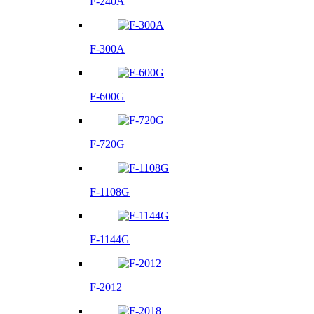
F-240A
F-300A
F-600G
F-720G
F-1108G
F-1144G
F-2012