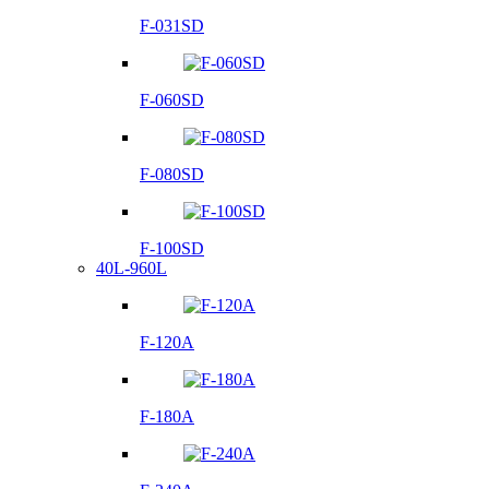
F-031SD
F-060SD
F-080SD
F-100SD
40L-960L
F-120A
F-180A