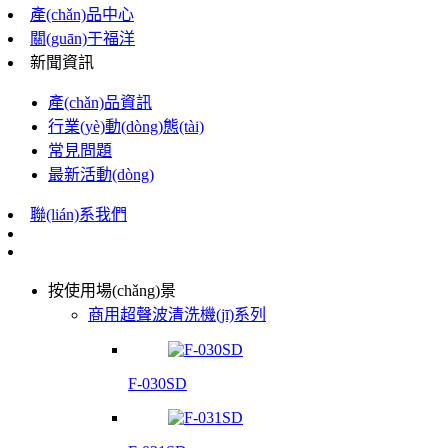
產(chǎn)品中心
關(guān)于福洋
新聞資訊
產(chǎn)品資訊
行業(yè)動(dòng)態(tài)
常見問題
最新活動(dòng)
聯(lián)系我們
按使用場(chǎng)景
商用超聲波清洗機(jī)系列
F-030SD