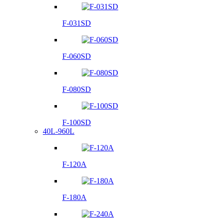
F-031SD
F-060SD
F-080SD
F-100SD
40L-960L
F-120A
F-180A