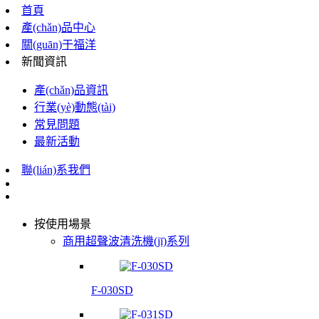
首頁
產(chǎn)品中心
關(guān)于福洋
新聞資訊
產(chǎn)品資訊
行業(yè)動態(tài)
常見問題
最新活動
聯(lián)系我們
按使用場景
商用超聲波清洗機(jī)系列
F-030SD