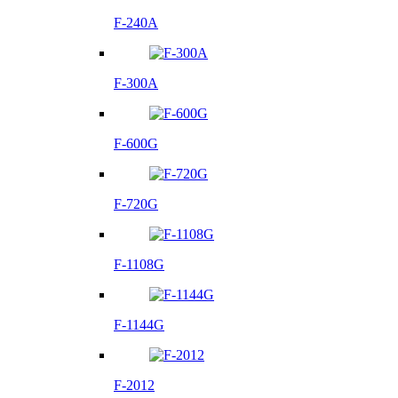
F-240A
F-300A
F-600G
F-720G
F-1108G
F-1144G
F-2012