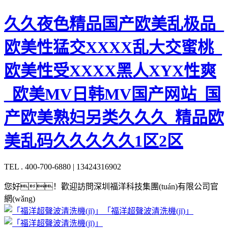
久久夜色精品国产欧美乱极品_
欧美性猛交XXXX乱大交蜜桃_
欧美性受XXXX黑人XYX性爽
_欧美MV日韩MV国产网站_国
产欧美熟妇另类久久久_精品欧
美乱码久久久久久1区2区
TEL . 400-700-6880 | 13424316902
您好！歡迎訪問深圳福洋科技集團(tuán)有限公司官
網(wǎng)
「福洋超聲波清洗機(jī)」