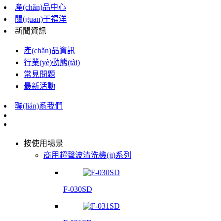
產(chǎn)品中心
關(guān)于福洋
新聞資訊
產(chǎn)品資訊
行業(yè)動態(tài)
常見問題
最新活動
聯(lián)系我們
按使用場景
商用超聲波清洗機(jī)系列
F-030SD