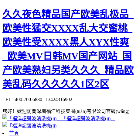
久久夜色精品国产欧美乱极品_
欧美性猛交XXXX乱大交蜜桃_
欧美性受XXXX黑人XYX性爽
_欧美MV日韩MV国产网站_国
产欧美熟妇另类久久久_精品欧
美乱码久久久久久1区2区
TEL . 400-700-6880 | 13424316902
您好！歡迎訪問深圳福洋科技集團(tuán)有限公司官網(wǎng)
「福洋超聲波清洗機(jī)」
首頁