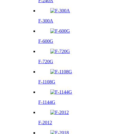
F-240A
F-300A
F-600G
F-720G
F-1108G
F-1144G
F-2012