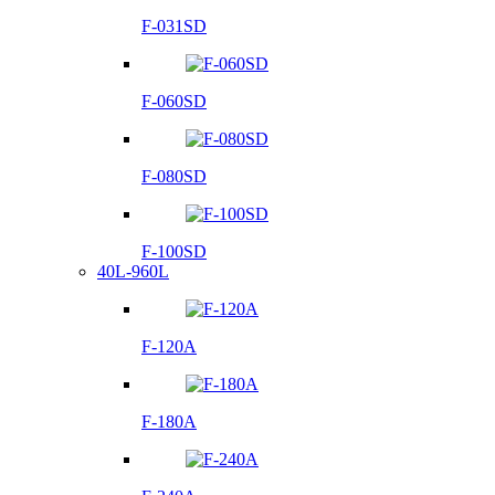
F-031SD
F-060SD
F-080SD
F-100SD
40L-960L
F-120A
F-180A