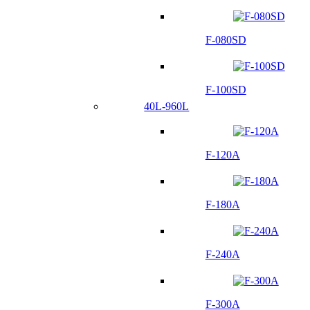
F-080SD
F-100SD
40L-960L
F-120A
F-180A
F-240A
F-300A