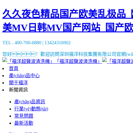
久久夜色精品国产欧美乱极品_欧
美MV日韩MV国产网站_国产
TEL . 400-700-6880 | 13424316902
您好！歡迎訪問深圳福洋科技集團有限公司官網(wǎn
「福洋超聲波清洗機」
首頁
產(chǎn)品中心
關于福洋
新聞資訊
產(chǎn)品資訊
行業(yè)動態(tài)
常見問題
最新活動