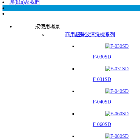
聯(lián)系我們
按使用場景
商用超聲波清洗機系列
F-030SD
F-031SD
F-040SD
F-060SD