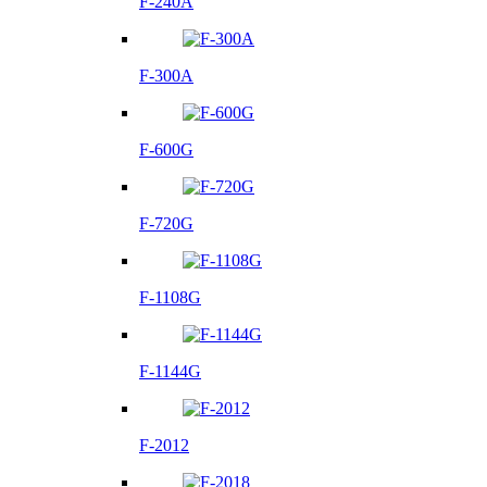
F-240A
F-300A
F-600G
F-720G
F-1108G
F-1144G
F-2012