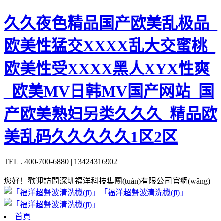
久久夜色精品国产欧美乱极品_
欧美性猛交XXXX乱大交蜜桃_
欧美性受XXXX黑人XYX性爽
_欧美MV日韩MV国产网站_国
产欧美熟妇另类久久久_精品欧
美乱码久久久久久1区2区
TEL . 400-700-6880 | 13424316902
您好！歡迎訪問深圳福洋科技集團(tuán)有限公司官網(wǎng)
「福洋超聲波清洗機(jī)」
首頁