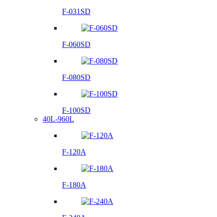
F-031SD
F-060SD
F-080SD
F-100SD
40L-960L
F-120A
F-180A