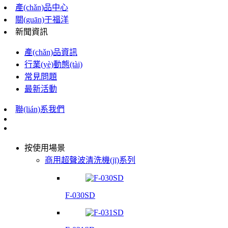
產(chǎn)品中心
關(guān)于福洋
新聞資訊
產(chǎn)品資訊
行業(yè)動態(tài)
常見問題
最新活動
聯(lián)系我們
按使用場景
商用超聲波清洗機(jī)系列
F-030SD