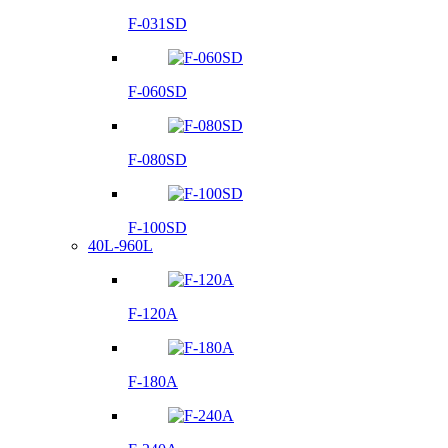
F-031SD
F-060SD
F-080SD
F-100SD
40L-960L
F-120A
F-180A