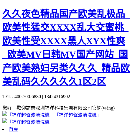
久久夜色精品国产欧美乱极品_
欧美性猛交XXXX乱大交蜜桃_
欧美性受XXXX黑人XYX性爽
_欧美MV日韩MV国产网站_国
产欧美熟妇另类久久久_精品欧
美乱码久久久久久1区2区
TEL . 400-700-6880 | 13424316902
您好！歡迎訪問深圳福洋科技集團有限公司官網(wǎng)
「福洋超聲波清洗機」
首頁