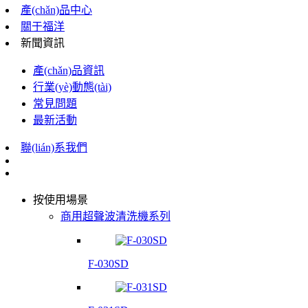
產(chǎn)品中心
關于福洋
新聞資訊
產(chǎn)品資訊
行業(yè)動態(tài)
常見問題
最新活動
聯(lián)系我們
按使用場景
商用超聲波清洗機系列
F-030SD