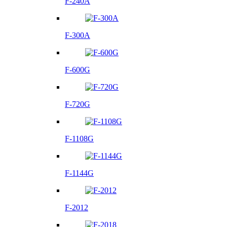
F-240A
F-300A
F-600G
F-720G
F-1108G
F-1144G
F-2012