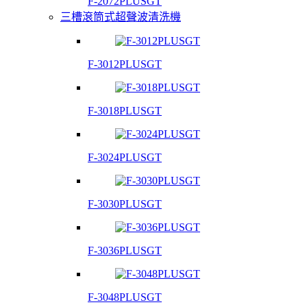
F-2072PLUSGT
三槽滾筒式超聲波清洗機
F-3012PLUSGT
F-3018PLUSGT
F-3024PLUSGT
F-3030PLUSGT
F-3036PLUSGT
F-3048PLUSGT